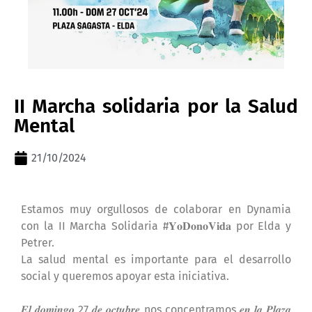
II Marcha solidaria por la Salud
Mental
21/10/2024
Estamos muy orgullosos de colaborar en Dynamia
con la II Marcha Solidaria #𝐘𝐨𝐃𝐨𝐧𝐨𝐕𝐢𝐝𝐚 por Elda y
Petrer.
La salud mental es importante para el desarrollo
social y queremos apoyar esta iniciativa.
𝑬𝒍 𝒅𝒐𝒎𝒊𝒏𝒈𝒐 27 𝒅𝒆 𝒐𝒄𝒕𝒖𝒃𝒓𝒆 nos concentramos 𝒆𝒏 𝒍𝒂 𝑷𝒍𝒂𝒛𝒂