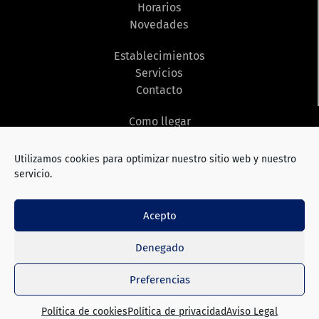
Horarios
Novedades
Establecimientos
Servicios
Contacto
Como llegar
Ver en el mapa
Utilizamos cookies para optimizar nuestro sitio web y nuestro
Síguenos
servicio.
Acepto
Denegado
Aviso Legal
Política de privacidad
Política de cookies (UE)
Preferencias
Política de cookies
Política de privacidad
Aviso Legal
© 2026 Dynamia. Todos los derechos reservados.