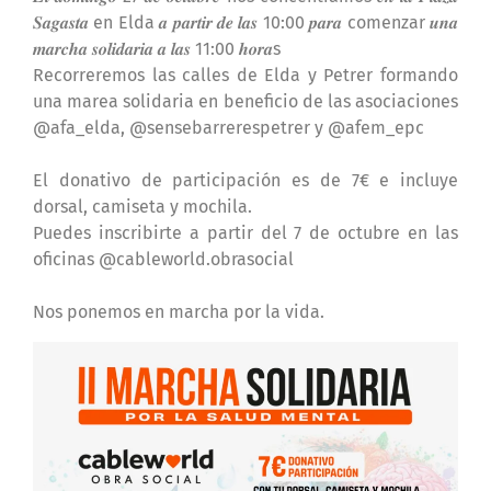
𝑺𝒂𝒈𝒂𝒔𝒕𝒂 en Elda 𝒂 𝒑𝒂𝒓𝒕𝒊𝒓 𝒅𝒆 𝒍𝒂𝒔 10:00 𝒑𝒂𝒓𝒂 comenzar 𝒖𝒏𝒂
𝒎𝒂𝒓𝒄𝒉𝒂 𝒔𝒐𝒍𝒊𝒅𝒂𝒓𝒊𝒂 𝒂 𝒍𝒂𝒔 11:00 𝒉𝒐𝒓𝒂s
Recorreremos las calles de Elda y Petrer formando
una marea solidaria en beneficio de las asociaciones
@afa_elda, @sensebarrerespetrer y @afem_epc
El donativo de participación es de 7€ e incluye
dorsal, camiseta y mochila.
Puedes inscribirte a partir del 7 de octubre en las
oficinas @cableworld.obrasocial
Nos ponemos en marcha por la vida.